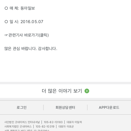
○ 매 체: 동아일보
○ 일 시: 2016.05.07
☞관련기사 바로가기(
클릭
)
많은 관심 바랍니다. 감사합니다.
더 많은 이야기 보기
로그인
회원상담센터
APP다운로드
사단법인 굿네이버스 인터내셔날
|
105-82-13183
|
대표자 이일하
사회복지법인 굿네이버스
|
105-82-10319
|
대표자 이호균
서울 영등포구 버드나루로 13 굿네이버스