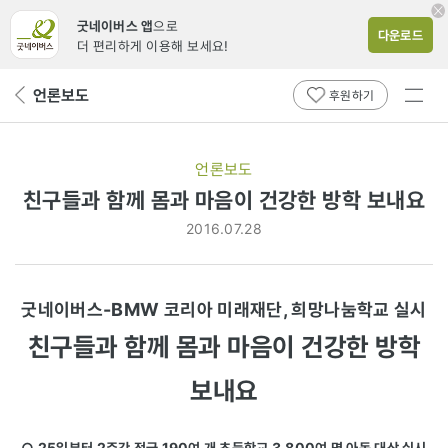
굿네이버스 앱
으로
다운로드
더 편리하게 이용해 보세요!
전체
언론보도
뒤
후원하기
메뉴
페
보기
이
지
언론보도
로
친구들과 함께 몸과 마음이 건강한 방학 보내요
2016.07.28
굿네이버스-BMW 코리아 미래재단, 희망나눔학교 실시
친구들과 함께 몸과 마음이 건강한 방학
보내요
○ 25일부터 2주간 전국 190여 개 초등학교 3,800여 명 아동 대상 실시