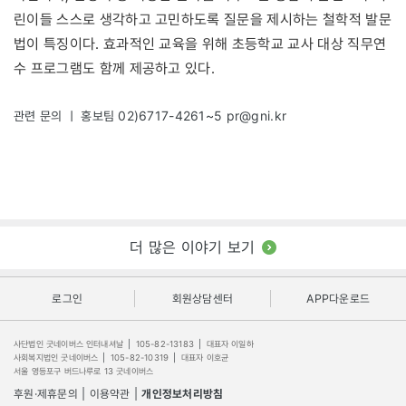
린이들 스스로 생각하고 고민하도록 질문을 제시하는 철학적 발문
법이 특징이다. 효과적인 교육을 위해 초등학교 교사 대상 직무연
수 프로그램도 함께 제공하고 있다.
관련 문의 ㅣ 홍보팀 02)6717-4261~5
pr@gni.kr
더 많은 이야기 보기
로그인
회원상담센터
APP다운로드
사단법인 굿네이버스 인터내셔날
|
105-82-13183
|
대표자 이일하
사회복지법인 굿네이버스
|
105-82-10319
|
대표자 이호균
서울 영등포구 버드나루로 13 굿네이버스
후원·제휴문의
|
이용약관
|
개인정보처리방침