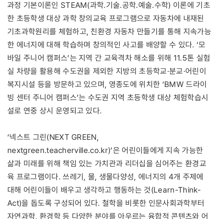
과정 기본이론인 STEAM(과학․기술․공학․예술․수학) 이론에 기초
한 초등학생 대상 과학 창의교육 프로그램으로 자동차에 내재된
기초과학원리를 체험하고, 친환경 자동차 만들기를 통해 지속가능
한 에너지에 대해 학습하며 창의적인 사고를 배양할 수 있다. ‘모
바일 주니어 캠퍼스’는 지역 간 교육격차 해소를 위해 11.5톤 실험
실 차량을 활용해 수도권을 제외한 지방의 초등학교·분교·어린이
복지시설 등을 방문하고 있으며, 영종도에 위치한 ‘BMW 드라이
빙 센터 주니어 캠퍼스’는 수도권 지역 초등학생 대상 체험학습시
설로 연중 상시 운영되고 있다.
‘넥스트 그린(NEXT GREEN,
nextgreen.teacherville.co.kr)’은 어린이들에게 지속 가능한
삶과 미래를 위해 책임 있는 가치관과 리더십을 심어주는 환경교
육 프로그램이다. 쓰레기, 물, 생물다양성, 에너지의 4개 주제에
대해 어린이들이 배우고 생각하고 행동하는 것(Learn-Think-
Act)을 돕도록 구성되어 있다. 철학을 비롯한 인문사회과학부터
자연과학, 환경학 등 다양한 분야를 아우르는 융합적 콘텐츠와 어