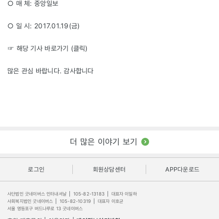
○ 매 체: 중앙일보
○ 일 시: 2017.01.19(금)
☞ 해당 기사 바로가기 (
클릭
)
많은 관심 바랍니다. 감사합니다
더 많은 이야기 보기
로그인
회원상담센터
APP다운로드
사단법인 굿네이버스 인터내셔날
|
105-82-13183
|
대표자 이일하
사회복지법인 굿네이버스
|
105-82-10319
|
대표자 이호균
서울 영등포구 버드나루로 13 굿네이버스