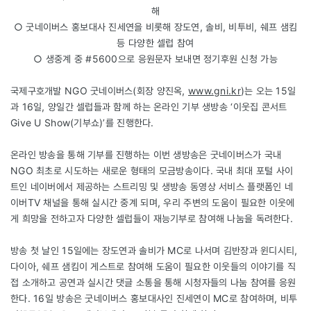
해
○ 굿네이버스 홍보대사 진세연을 비롯해 장도연, 솔비, 비투비, 쉐프 샘킴
등 다양한 셀럽 참여
○ 생중계 중 #5600으로 응원문자 보내면 정기후원 신청 가능
국제구호개발 NGO 굿네이버스(회장 양진옥,
www.gni.kr
)는 오는 15일
과 16일, 양일간 셀럽들과 함께 하는 온라인 기부 생방송 ‘이웃집 콘서트
Give U Show(기부쇼)’를 진행한다.
온라인 방송을 통해 기부를 진행하는 이번 생방송은 굿네이버스가 국내
NGO 최초로 시도하는 새로운 형태의 모금방송이다. 국내 최대 포털 사이
트인 네이버에서 제공하는 스트리밍 및 생방송 동영상 서비스 플랫폼인 네
이버TV 채널을 통해 실시간 중계 되며, 우리 주변의 도움이 필요한 이웃에
게 희망을 전하고자 다양한 셀럽들이 재능기부로 참여해 나눔을 독려한다.
방송 첫 날인 15일에는 장도연과 솔비가 MC로 나서며 김반장과 윈디시티,
다이아, 쉐프 샘킴이 게스트로 참여해 도움이 필요한 이웃들의 이야기를 직
접 소개하고 공연과 실시간 댓글 소통을 통해 시청자들의 나눔 참여를 응원
한다. 16일 방송은 굿네이버스 홍보대사인 진세연이 MC로 참여하며, 비투