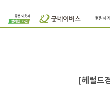
후원하
[헤럴드경제
[헤럴드경
外
5개