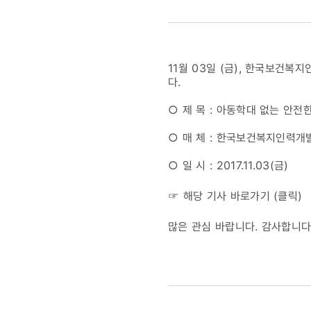
안전한
대한민국을
11월 03일 (금), 한국보건
기대하며
다.
○ 제 목 : 아동학대 없는 안
/
○ 매 체 : 한국보건복지인력
양진옥
○ 일 시 : 2017.11.03(금)
굿네이버스
☞ 해당 기사 바로가기 (
클릭
)
많은 관심 바랍니다. 감사합니다