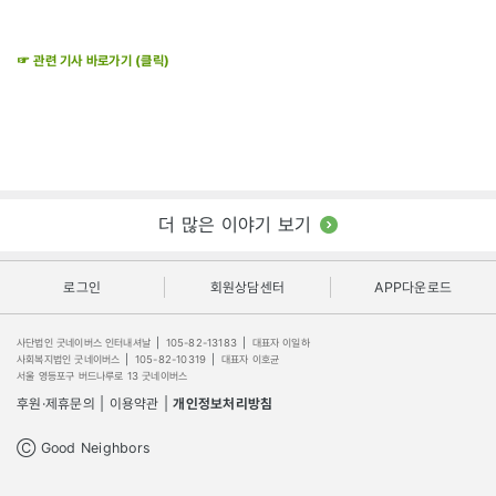
☞ 관련 기사 바로가기 (클릭)
더 많은 이야기 보기
로그인
회원상담센터
APP다운로드
사단법인 굿네이버스 인터내셔날
|
105-82-13183
|
대표자 이일하
사회복지법인 굿네이버스
|
105-82-10319
|
대표자 이호균
서울 영등포구 버드나루로 13 굿네이버스
후원·제휴문의
|
이용약관
|
개인정보처리방침
Ⓒ Good Neighbors