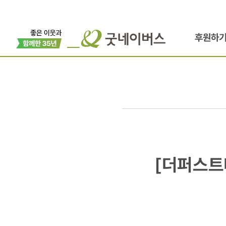
후원하
[더퍼스트미
[더퍼스트
기업
사회공헌,