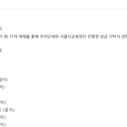
.
이투데이 外 11개 매체를 통해 우리단체와 서울시교육청이 진행한 성금 기탁식 
체
클릭
)
릭
)
릭
)
 (
클릭
)
릭
)
릭
)