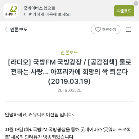
굿네이버스 앱
으로
다운로드
더 편리하게 이용해 보세요!
전체
언론보도
뒤
후원하기
메뉴
페
보기
이
지
언론보도
로
[라디오] 국방FM 국방광장 / [공감정책] 물로
전하는 사랑... 아프리카에 희망의 싹 틔운다
(2019.03.19)
2019.03.20
안녕하세요, 커뮤니케이션팀 입니다.
03월 19일 (화), 국방FM 국방광장을 통해 굿네이버스 '굿워터 프로젝
트' 내용의 인터뷰가 방송되었습니다.