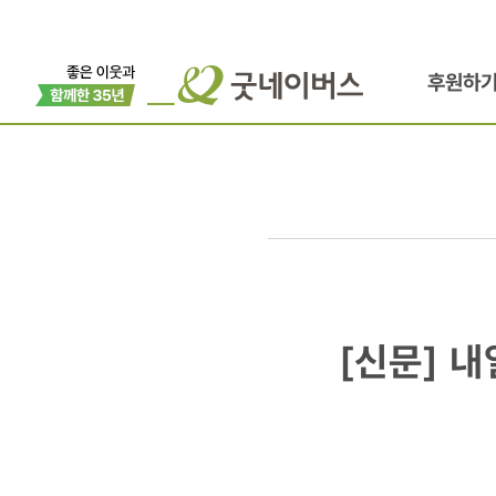
후원하
[신문]
[신문] 내
내일신문
外