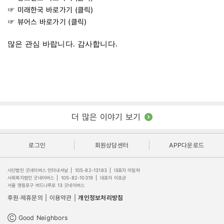
☞ 미래한국 바로가기 (
클릭
)
☞ 뷰어스 바로가기 (
클릭
)
많은 관심 바랍니다. 감사합니다.
더 많은 이야기 보기
로그인
회원상담센터
APP다운로드
사단법인 굿네이버스 인터내셔날
|
105-82-13183
|
대표자 이일하
사회복지법인 굿네이버스
|
105-82-10319
|
대표자 이호균
서울 영등포구 버드나루로 13 굿네이버스
후원·제휴문의
|
이용약관
|
개인정보처리방침
Ⓒ Good Neighbors