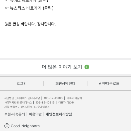
☞ 뷰어스 바로가기 (
클릭
)
☞ 뉴스웍스 바로가기 (
클릭
)
많은 관심 바랍니다. 감사합니다.
더 많은 이야기 보기
로그인
회원상담센터
APP다운로드
사단법인 굿네이버스 인터내셔날
|
105-82-13183
|
대표자 이일하
사회복지법인 굿네이버스
|
105-82-10319
|
대표자 이호균
서울 영등포구 버드나루로 13 굿네이버스
후원·제휴문의
|
이용약관
|
개인정보처리방침
Ⓒ Good Neighbors