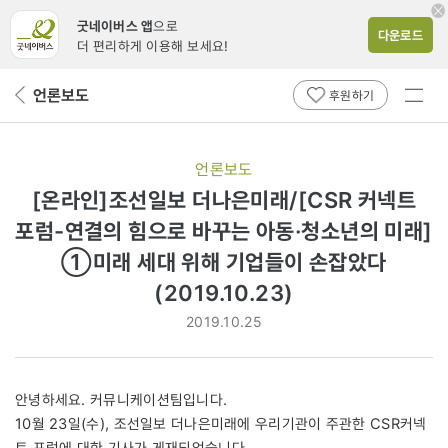
굿네이버스 앱
으로
다운로드
더 편리하게 이용해 보세요!
전체
언론보도
뒤
후원하기
메뉴
페
보기
이
지
언론보도
로
[온라인]조선일보 더나은미래/[CSR 커넥트
포럼-연결의 힘으로 바꾸는 아동·청소년의 미래]
①미래 세대 위해 기업들이 손잡았다
(2019.10.23)
2019.10.25
안녕하세요. 커뮤니케이션팀입니다.
10월 23일(수), 조선일보 더나은미래에 우리기관이 주관한 CSR커넥
트 포럼에 대한 기사가 게재되었습니다.