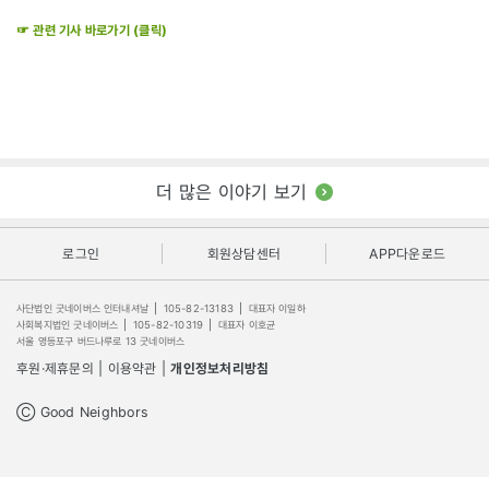
☞ 관련 기사 바로가기 (클릭)
더 많은 이야기 보기
로그인
회원상담센터
APP다운로드
사단법인 굿네이버스 인터내셔날
|
105-82-13183
|
대표자 이일하
사회복지법인 굿네이버스
|
105-82-10319
|
대표자 이호균
서울 영등포구 버드나루로 13 굿네이버스
후원·제휴문의
|
이용약관
|
개인정보처리방침
Ⓒ Good Neighbors