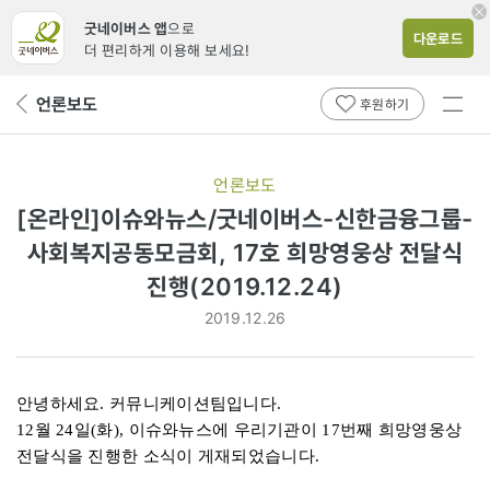
굿네이버스 앱
으로
다운로드
더 편리하게 이용해 보세요!
전체
언론보도
뒤
후원하기
메뉴
페
보기
이
지
언론보도
로
[온라인]이슈와뉴스/굿네이버스-신한금융그룹-
사회복지공동모금회, 17호 희망영웅상 전달식
진행(2019.12.24)
2019.12.26
안녕하세요. 커뮤니케이션팀입니다.
12월 24일(화), 이슈와뉴스에 우리기관이
17번째 희망영웅상
전달식을 진행한
소식이 게재되었습니다.