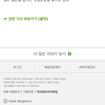
☞ 관련 기사 바로가기 (클릭)
더 많은 이야기 보기
로그인
회원상담센터
APP다운로드
사단법인 굿네이버스 인터내셔날
|
105-82-13183
|
대표자 이일하
사회복지법인 굿네이버스
|
105-82-10319
|
대표자 이호균
서울 영등포구 버드나루로 13 굿네이버스
후원·제휴문의
|
이용약관
|
개인정보처리방침
Ⓒ Good Neighbors