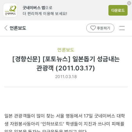
굿네이버스 앱
으로
다운로드
더 편리하게 이용해 보세요!
전체
언론보도
뒤
후원하기
메뉴
페
보기
이
지
언론보도
로
[경향신문] [포토뉴스] 일본돕기 성금내는
관광객 (2011.03.17)
2011.03.18
일본 관광객들이 많이 찾는 서울 명동에서 17일 굿네이버스 대학
생 자원봉사동아리 ‘인하브로드’ 학생들이 지진과 쓰나미 피해를
입은 일본을 돕자는 모금운동을 벌이고 있다.