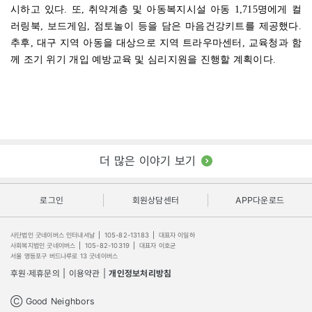
시하고 있다. 또, 취약계층 및 아동복지시설 아동 1,715명에게 컬
러링북, 보드게임, 점토놀이 등을 담은 마음건강키트를 제공했다.
추후, 대구 지역 아동을 대상으로 지역 트라우마센터, 교육청과 함
께 조기 위기 개입 예방교육 및 심리지원을 진행할 계획이다.
더 많은 이야기 보기
로그인
회원상담센터
APP다운로드
사단법인 굿네이버스 인터내셔날
|
105-82-13183
|
대표자 이일하
사회복지법인 굿네이버스
|
105-82-10319
|
대표자 이호균
서울 영등포구 버드나루로 13 굿네이버스
후원·제휴문의
|
이용약관
|
개인정보처리방침
Ⓒ Good Neighbors