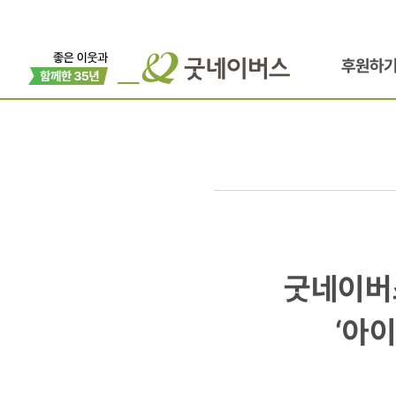
후원하
굿네이버스-
굿네이버
육아정책연구
‘아
5월