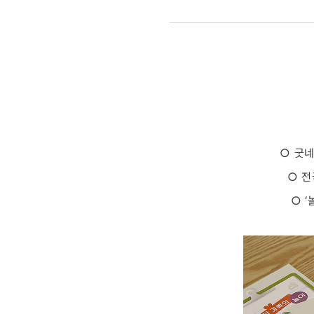
어린이
주간
맞아
‘아이들
편에서
○ 굿네
○ 전
놀이를
○ 
외치다’
캠페인
진행