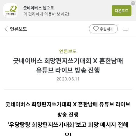
굿네이버스 앱
으로
다운로드
더 편리하게 이용해 보세요!
전체
언론보도
뒤
후원하기
메뉴
페
보기
이
지
언론보도
로
굿네이버스 희망편지쓰기대회 X 흔한남매
유튜브 라이브 방송 진행
2020.06.11
굿네이버스 희망편지쓰기대회 X 흔한남매 유튜브 라이브
방송 진행
‘우당탕탕 희망편지쓰기대회’보고 희망 메시지 전해
요!