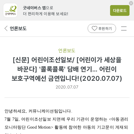
굿네이버스 앱
으로
다운로드
더 편리하게 이용해 보세요!
전체
언론보도
뒤
후원하기
메뉴
페
보기
이
지
언론보도
로
[신문] 어린이조선일보/ [어린이가 세상을
바꾼다] '콜록콜록' 담배 연기… 어린이
보호구역에선 금연입니다!(2020.07.07)
2020.07.07
안녕하세요, 커뮤니케이션팀입니다.
7월 7일, 어린이조선일보 지면에 우리 기관이 운영하는 <아동권리
모니터링단 Good Motion> 활동에 참여한 아동의 기고문이 게재되