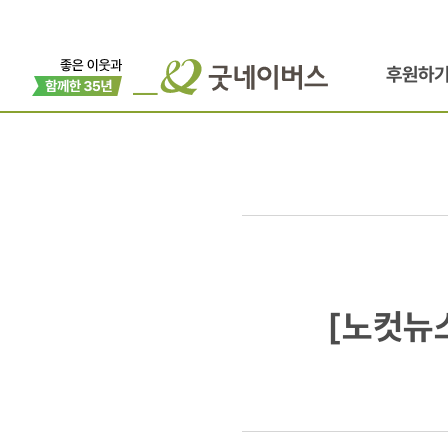
후원하
[노컷뉴스]
[노컷뉴스]
'HELP
For