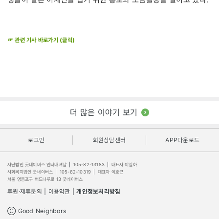
☞ 관련 기사 바로가기 (클릭)
더 많은 이야기 보기
로그인
회원상담센터
APP다운로드
사단법인 굿네이버스 인터내셔날
|
105-82-13183
|
대표자 이일하
사회복지법인 굿네이버스
|
105-82-10319
|
대표자 이호균
서울 영등포구 버드나루로 13 굿네이버스
후원·제휴문의
|
이용약관
|
개인정보처리방침
Ⓒ Good Neighbors