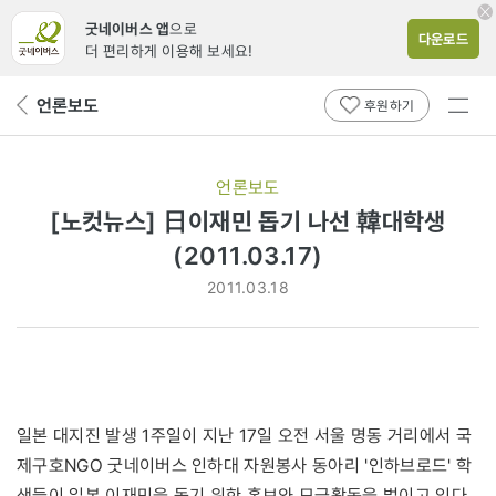
굿네이버스 앱
으로
다운로드
더 편리하게 이용해 보세요!
전체
언론보도
뒤
후원하기
메뉴
페
보기
이
지
언론보도
로
[노컷뉴스] 日이재민 돕기 나선 韓대학생
(2011.03.17)
2011.03.18
일본 대지진 발생 1주일이 지난 17일 오전 서울 명동 거리에서 국
제구호NGO 굿네이버스 인하대 자원봉사 동아리 '인하브로드' 학
생들이 일본 이재민을 돕기 위한 홍보와 모금활동을 벌이고 있다.