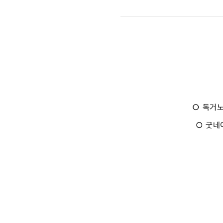
소지섭의
따뜻한
나눔”
올
한
○ 독거노
○ 굿네
해
동안
굿네이버스
총