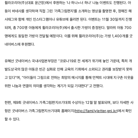
휠라코리아(주)(대표 윤근창)에서 후원하는 ‘나 하나+너 하나’ 나눔 이벤트도 진행된다. 아
동이 바네사를 생각하며 직접 그린 ‘가족그림편지’를 소개하는 영상을 촬영한 후, 정해진 해
시태그와 함께 개인 인스타그램이나 유튜브에 올리면 된다. 이벤트는 11월 30일까지 진행
되며, 총 700명 아동에게 휠라코리아(주)에서 출시한 가방이 증정된다. 말라위 아동 700
명에게도 동일한 가방이 전달될 예정이다. 이를 위해 휠라코리아(주)는 가방 1,400개를 굿
네이버스에 후원했다.
유혜선 굿네이버스 국내사업본부장은 “코로나19로 전 세계가 위기에 놓인 가운데, 특히 개
발도상국의 많은 아동은 빈곤 심화로 인해 교육의 기회에서 소외되고 권리를 보장받지 못하
고 있다”며, “아이들이 그림으로 전하는 희망의 메시지를 통해 언택트 시대에 지구촌 이웃을
위한 나눔과 연결의 의미를 생각하는 계기가 되길 기대한다”고 전했다.
한편, 제9회 굿네이버스 가족그림편지쓰기대회 수상자는 12월 말 발표되며, 보다 자세한 사
항은 굿네이버스 가족그림편지쓰기대회 홈페이지(
http://familyletter.gni.kr
)에서 확인
할 수 있다.