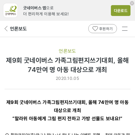
굿네이버스 앱
으로
다운로드
더 편리하게 이용해 보세요!
전체
언론보도
뒤
후원하기
메뉴
페
보기
이
지
언론보도
로
제9회 굿네이버스 가족그림편지쓰기대회, 올해
74만여 명 아동 대상으로 개최
2020.10.05
제9회 굿네이버스 가족그림편지쓰기대회, 올해 74만여 명 아동
대상으로 개최
“말라위 아동에게 그림 편지 전하고 가방 선물도 보내요!”
○ 휠라코리아(주)와 ‘나 하나+너 하나’ 나눔 이벤트 진행… 참여 아동과 말