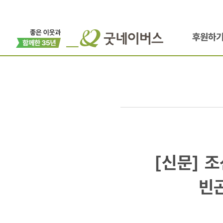
후원하
[신문]
[신문] 
조선일보
빈곤
더나은미래/