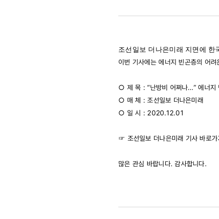
난방비
어쩌나…
조선일보 더나은미래 지면에 한국
에너지
이번 기사에는 에너지 빈곤층의 어려운
빈곤층은
○ 제 목 : “난방비 어쩌나…” 에너
○ 매 체 : 조선일보 더나은미래
겨울이
○ 일 시 : 2020.12.01
두렵다
☞ 조선일보 더나은미래 기사 바로가기
(2020.12.
많은 관심 바랍니다. 감사합니다.