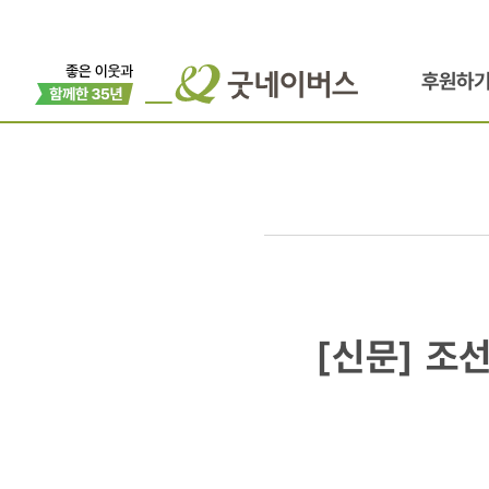
후원하
[신문]
[신문] 조
조선일보
더나은미래