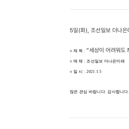
/
세상이
5일(화), 조선일보 더나
어려워도
NGO는
“세상이 어려워도 N
○ 제 목 :
멈추면
○ 매 체 : 조선일보 더나은미래
○ 일 시 : 2021.1.5
안
됩니다
많은 관심 바랍니다. 감사합니다
(2021.1.5)