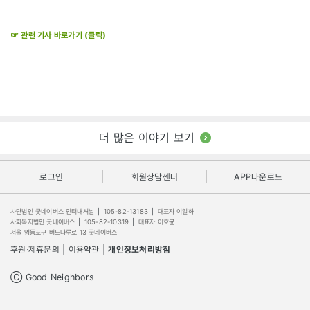
☞ 관련 기사 바로가기 (클릭)
더 많은 이야기 보기
로그인
회원상담센터
APP다운로드
사단법인 굿네이버스 인터내셔날
|
105-82-13183
|
대표자 이일하
사회복지법인 굿네이버스
|
105-82-10319
|
대표자 이호균
서울 영등포구 버드나루로 13 굿네이버스
후원·제휴문의
|
이용약관
|
개인정보처리방침
Ⓒ Good Neighbors