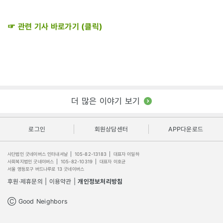
☞ 관련 기사 바로가기 (클릭)
더 많은 이야기 보기
로그인
회원상담센터
APP다운로드
사단법인 굿네이버스 인터내셔날
|
105-82-13183
|
대표자 이일하
사회복지법인 굿네이버스
|
105-82-10319
|
대표자 이호균
서울 영등포구 버드나루로 13 굿네이버스
후원·제휴문의
|
이용약관
|
개인정보처리방침
Ⓒ Good Neighbors