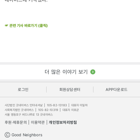
☞ 관련 기사 바로가기 (클릭)
더 많은 이야기 보기
로그인
회원상담센터
APP다운로드
사단법인 굿네이버스 인터내셔날
|
105-82-13183
|
대표자 이일하
사회복지법인 굿네이버스
|
105-82-10319
|
대표자 이호균
서울 영등포구 버드나루로 13 굿네이버스
후원·제휴문의
|
이용약관
|
개인정보처리방침
Ⓒ Good Neighbors