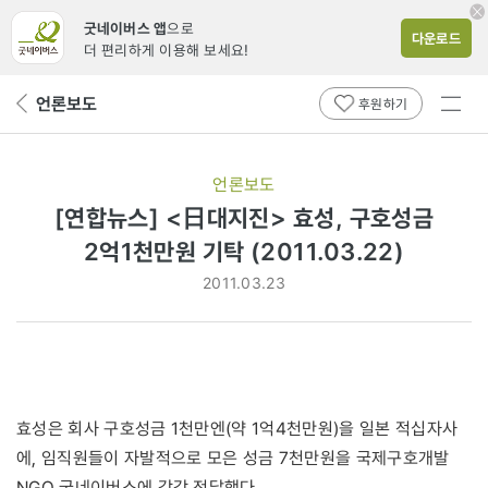
굿네이버스 앱
으로
다운로드
더 편리하게 이용해 보세요!
전체
언론보도
뒤
후원하기
메뉴
페
보기
이
지
언론보도
로
[연합뉴스] <日대지진> 효성, 구호성금
2억1천만원 기탁 (2011.03.22)
2011.03.23
효성은 회사 구호성금 1천만엔(약 1억4천만원)을 일본 적십자사
에, 임직원들이 자발적으로 모은 성금 7천만원을 국제구호개발
NGO 굿네이버스에 각각 전달했다.