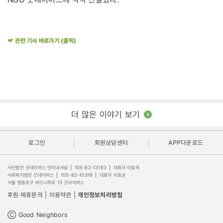
☞ 관련 기사 바로가기 (클릭)
더 많은 이야기 보기
로그인
회원상담센터
APP다운로드
사단법인 굿네이버스 인터내셔날
|
105-82-13183
|
대표자 이일하
사회복지법인 굿네이버스
|
105-82-10319
|
대표자 이호균
서울 영등포구 버드나루로 13 굿네이버스
후원·제휴문의
|
이용약관
|
개인정보처리방침
Ⓒ Good Neighbors