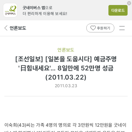
굿네이버스 앱
으로
다운로드
더 편리하게 이용해 보세요!
전체
언론보도
뒤
후원하기
메뉴
페
보기
이
지
언론보도
로
[조선일보] [일본을 도웁시다] 예금주명
'日힘내세요'… 8일만에 52만명 성금
(2011.03.22)
2011.03.23
이숙희(43)씨는 가족 4명의 명의로 각 3만원씩 12만원을 굿네이