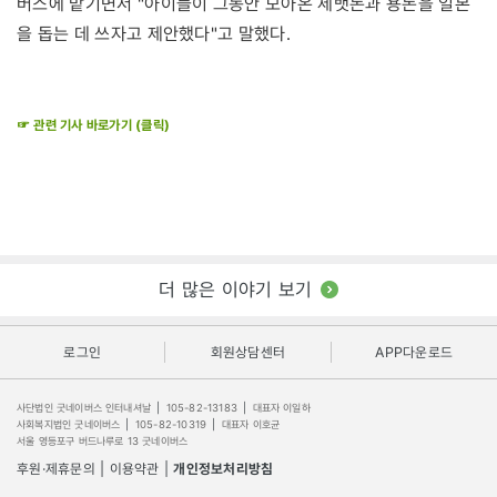
버스에 맡기면서 "아이들이 그동안 모아온 세뱃돈과 용돈을 일본
을 돕는 데 쓰자고 제안했다"고 말했다.
☞ 관련 기사 바로가기 (클릭)
더 많은 이야기 보기
로그인
회원상담센터
APP다운로드
사단법인 굿네이버스 인터내셔날
|
105-82-13183
|
대표자 이일하
사회복지법인 굿네이버스
|
105-82-10319
|
대표자 이호균
서울 영등포구 버드나루로 13 굿네이버스
후원·제휴문의
|
이용약관
|
개인정보처리방침