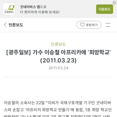
굿네이버스 앱
으로
다운로드
더 편리하게 이용해 보세요!
전체
언론보도
뒤
후원하기
메뉴
페
보기
이
지
언론보도
로
[광주일보] 가수 이승철 아프리카에 ‘희망학교’
(2011.03.23)
2011.03.24
이승철의 소속사는 22일 “이씨가 국제구호개발 기구인 굿네이버
스와 손잡고 ‘아프리카 희망학교 만들기’에 동참, 1호 희망 학교인
박용하의 ‘요나스쿨’에 이어 2호 학교를 건립한다”며 “현지 사정