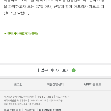
을 파악하고자 오는 27일 아내, 큰딸과 함께 아프리카 차드로 떠
난다”고 말했다.
☞ 관련 기사 바로가기 (클릭)
더 많은 이야기 보기
로그인
회원상담센터
APP다운로드
사단법인 굿네이버스 인터내셔날
|
105-82-13183
|
대표자 이일하
사회복지법인 굿네이버스
|
105-82-10319
|
대표자 이호균
서울 영등포구 버드나루로 13 굿네이버스
후원·제휴문의
|
이용약관
|
개인정보처리방침