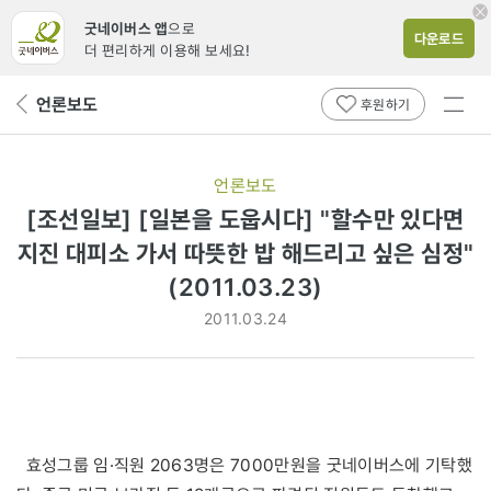
굿네이버스 앱
으로
다운로드
더 편리하게 이용해 보세요!
전체
언론보도
뒤
후원하기
메뉴
페
보기
이
지
언론보도
로
[조선일보] [일본을 도웁시다] "할수만 있다면
지진 대피소 가서 따뜻한 밥 해드리고 싶은 심정"
(2011.03.23)
2011.03.24
효성그룹 임·직원 2063명은 7000만원을 굿네이버스에 기탁했