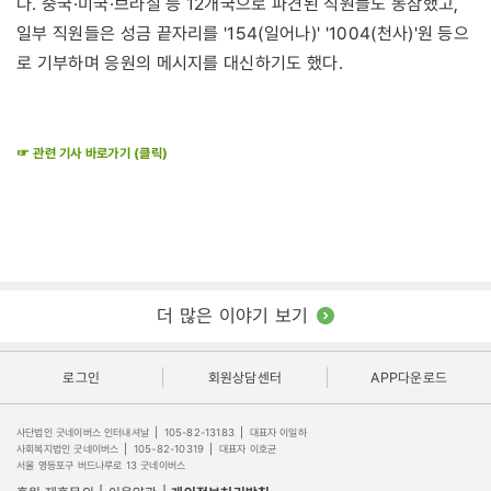
다. 중국·미국·브라질 등 12개국으로 파견된 직원들도 동참했고,
일부 직원들은 성금 끝자리를 '154(일어나)' '1004(천사)'원 등으
로 기부하며 응원의 메시지를 대신하기도 했다.
☞ 관련 기사 바로가기 (클릭)
더 많은 이야기 보기
로그인
회원상담센터
APP다운로드
사단법인 굿네이버스 인터내셔날
|
105-82-13183
|
대표자 이일하
사회복지법인 굿네이버스
|
105-82-10319
|
대표자 이호균
서울 영등포구 버드나루로 13 굿네이버스