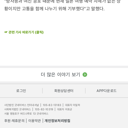
"방사능과 여진 공포 때문에 현재 일본 여행 예약 자체가 없는 상
황이지만 고통을 함께 나누기 위해 기부했다"고 말했다.
☞ 관련 기사 바로가기 (클릭)
더 많은 이야기 보기
로그인
회원상담센터
APP다운로드
사단법인 굿네이버스 인터내셔날
|
105-82-13183
|
대표자 이일하
사회복지법인 굿네이버스
|
105-82-10319
|
대표자 이호균
서울 영등포구 버드나루로 13 굿네이버스
후원·제휴문의
|
이용약관
|
개인정보처리방침