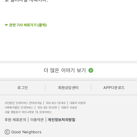
☞ 관련 기사 바로가기 (클릭)
더 많은 이야기 보기
로그인
회원상담센터
APP다운로드
사단법인 굿네이버스 인터내셔날
|
105-82-13183
|
대표자 이일하
사회복지법인 굿네이버스
|
105-82-10319
|
대표자 이호균
서울 영등포구 버드나루로 13 굿네이버스
후원·제휴문의
|
이용약관
|
개인정보처리방침
Ⓒ Good Neighbors