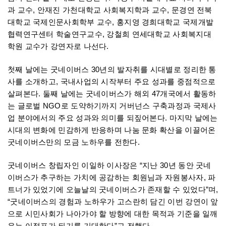
과 교수, 안재진 가천대학교 사회복지학과 교수, 문경연 전북
대학교 국제인문사회학부 교수, 홍지영 경희대학교 국제개발
협력연구센터 학술연구교수, 강철희 연세대학교 사회복지대
학원 교수가 강연자로 나선다.
첫째 날에는 굿네이버스 30년의 발자취를 시대별로 정리한 통
사를 소개하고, 국내사업의 시작부터 주요 성과를 중점적으로
살펴본다. 둘째 날에는 굿네이버스가 해외 47개국에서 활동하
는 글로벌 NGO로 도약하기까지 거버넌스 구축과정과 국제사
업 분야에서의 주요 성과와 의미를 되짚어본다. 마지막 날에는
시대의 변화에 민감하게 반응하며 나눔 문화 확산을 이끌어온
굿네이버스만의 모금 노하우를 전한다.
굿네이버스 창립자인 이일하 이사장은 “지난 30년 동안 굿네
이버스가 추구하는 가치에 공감하는 회원님과 자원봉사자, 파
트너가 있었기에 오늘날의 굿네이버스가 존재할 수 있었다”며,
“굿네이버스의 경험과 노하우가 고스란히 담긴 이번 강연이 앞
으로 시민사회가 나아가야 할 방향에 대한 목적과 기준을 일깨
우는 이정표가 되기를 기대한다”고 전했다.