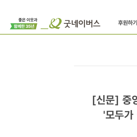
후원하
[신문]
[신문] 
중앙일보/
'모두가
누구도