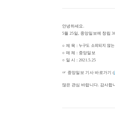
소외되지
않는
안녕하세요.
세상을
5월 25일, 중앙일보에 창립
위해
누구도 소외되지 않는 
○ 제 목 :
○ 매 체 : 중앙일보
…
○ 일 시 : 2021.5.25
'모두가
☞ 중앙일보 기사 바로가기 (
굿네이버스'
많은 관심 바랍니다. 감사합
캠페인
전개