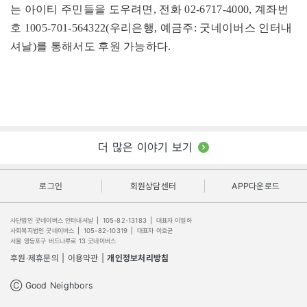
는 아이티 주민들을 도우려면, 전화 02-6717-4000, 계좌번
호 1005-701-564322(우리은행, 예금주: 굿네이버스 인터내
셔날)를 통해서도 후원 가능하다.
더 많은 이야기 보기
로그인
회원상담센터
APP다운로드
사단법인 굿네이버스 인터내셔날
|
105-82-13183
|
대표자 이일하
사회복지법인 굿네이버스
|
105-82-10319
|
대표자 이호균
서울 영등포구 버드나루로 13 굿네이버스
후원·제휴문의
|
이용약관
|
개인정보처리방침
Ⓒ Good Neighbors