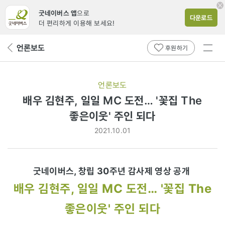
굿네이버스 앱
으로
다운로드
더 편리하게 이용해 보세요!
전체
언론보도
뒤
후원하기
메뉴
페
보기
이
지
언론보도
로
배우 김현주, 일일 MC 도전… '꽃집 The
좋은이웃' 주인 되다
2021.10.01
굿네이버스, 창립 30주년 감사제 영상 공개
배우 김현주, 일일 MC 도전… '꽃집 The
좋은이웃' 주인 되다