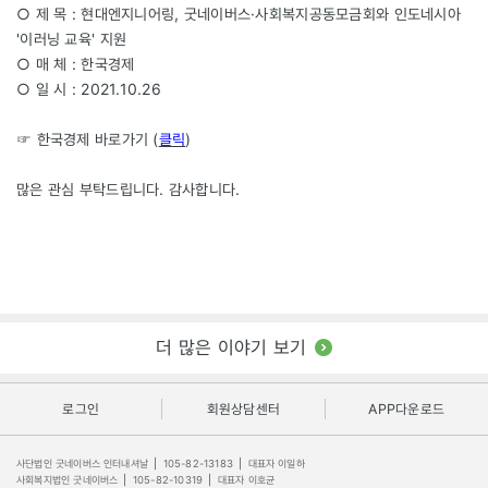
○ 제 목 : 현대엔지니어링, 굿네이버스·사회복지공동모금회와 인도네시아
'이러닝 교육' 지원
○ 매 체 : 한국경제
○ 일 시 : 2021.10.26
☞ 한국경제 바로가기 (
클릭
)
많은 관심 부탁드립니다. 감사합니다.
더 많은 이야기 보기
로그인
회원상담센터
APP다운로드
사단법인 굿네이버스 인터내셔날
|
105-82-13183
|
대표자 이일하
사회복지법인 굿네이버스
|
105-82-10319
|
대표자 이호균