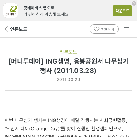
굿네이버스 앱
으로
다운로드
더 편리하게 이용해 보세요!
전체
언론보도
뒤
후원하기
메뉴
페
보기
이
지
언론보도
로
[머니투데이] ING생명, 응봉공원서 나무심기
행사 (2011.03.28)
2011.03.29
이번 나무심기 행사는 ING생명이 매달 진행하는 사회공헌활동,
‘오렌지 데이(Orange Day)’를 맞아 진행한 환경캠페인으로,
ING생명 임직원 100여명과 굿네이버스가 지원하는 저소득층가