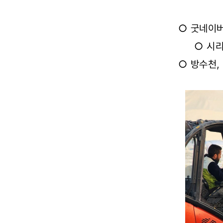
피해
○ 굿네이버
지역에
○ 시
구호물품
○ 방수천,
전달