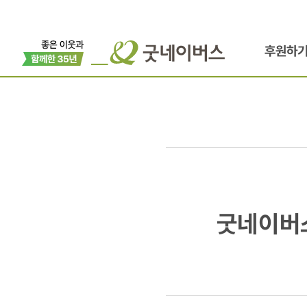
후원하
굿네이버스,
굿네이버스
시리아
지진