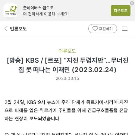
굿네이버스 앱
으로
다운로드
더 편리하게 이용해 보세요!
전체
언론보도
뒤
후원하기
메뉴
페
보기
이
지
언론보도
로
[방송] KBS / [르포] “지진 두렵지만”…무너진
집 못 떠나는 이재민 (2023.02.24)
2023.03.15
2월 24일, KBS 9시 뉴스에 우리 단체가 튀르키예·시리아 지진
으로 피해를 입은 튀르키예 주민들을 위해 긴급구호물품을 전달
하는 현장이 보도되었습니다.
○ 제 목 : [르포] “지진 두렵지만”…무너진 집 못 떠나는 이재민