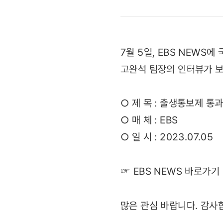
출생통보제
통과됐지만
7월 5일, EBS NEW
사각지대
고완석 팀장의 인터뷰가 
방치된
○ 제 목 : 출생통보제 
미등록
○ 매 체 : EBS
이주
○ 일 시 : 2023.07.05
아동
☞ EBS NEWS 바로가기
(2023.07.
많은 관심 바랍니다. 감사