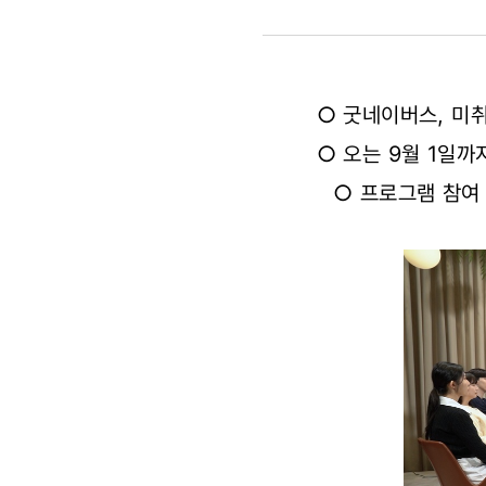
강화
과정
○ 굿네이버스, 미취
‘인성업클’
○ 오는 9월 1일까
프로그램
○ 프로그램 참여 
1기
모집