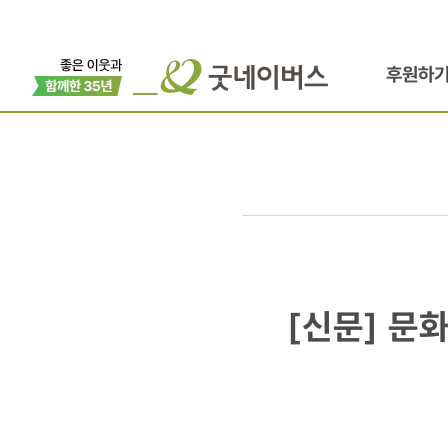
후원하
[신문]
[신문] 문
문화일보
/