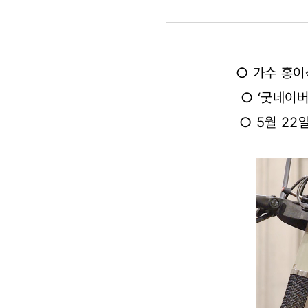
‘굿네이버스
이펙트’
○ 가수 홍이
캠페인
○ ‘굿네이
음원
○ 5월 22
공개