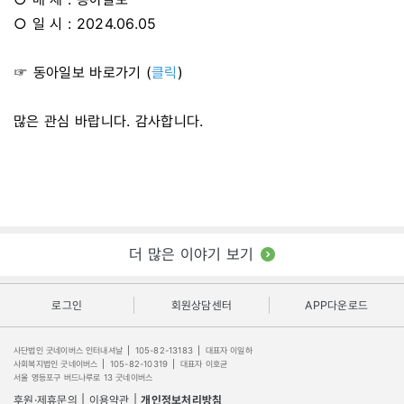
○ 일 시 : 2024.06.05
☞ 동아일보 바로가기 (
클릭
)
많은 관심 바랍니다. 감사합니다.
더 많은 이야기 보기
로그인
회원상담센터
APP다운로드
사단법인 굿네이버스 인터내셔날
|
105-82-13183
|
대표자 이일하
사회복지법인 굿네이버스
|
105-82-10319
|
대표자 이호균
서울 영등포구 버드나루로 13 굿네이버스
후원·제휴문의
|
이용약관
|
개인정보처리방침