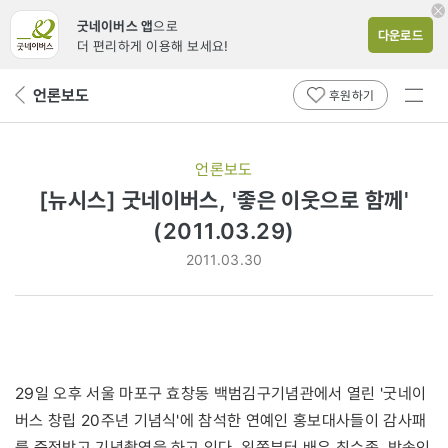
굿네이버스 앱
으로
다운로드
더 편리하게 이용해 보세요!
전체
언론보도
뒤
후원하기
메뉴
페
보기
이
지
언론보도
로
[뉴시스] 굿네이버스, '좋은 이웃으로 함께'
(2011.03.29)
2011.03.30
29일 오후 서울 마포구 효창동 백범김구기념관에서 열린 '굿네이
버스 창립 20주년 기념식'에 참석한 연예인 홍보대사들이 감사패
를 증정받고 기념촬영을 하고 있다. 왼쪽부터 배우 최수종, 방송인