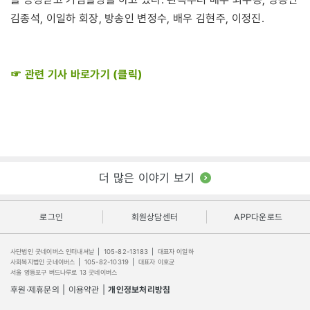
김종석, 이일하 회장, 방송인 변정수, 배우 김현주, 이정진.
☞ 관련 기사 바로가기 (클릭)
더 많은 이야기 보기
로그인
회원상담센터
APP다운로드
사단법인 굿네이버스 인터내셔날
|
105-82-13183
|
대표자 이일하
사회복지법인 굿네이버스
|
105-82-10319
|
대표자 이호균
서울 영등포구 버드나루로 13 굿네이버스
후원·제휴문의
|
이용약관
|
개인정보처리방침